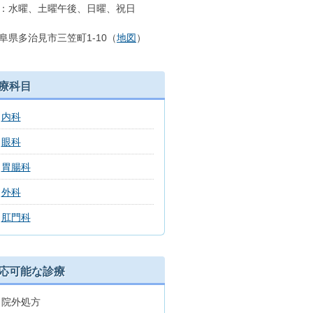
：水曜、土曜午後、日曜、祝日
阜県多治見市三笠町1-10（
地図
）
療科目
内科
眼科
胃腸科
外科
肛門科
応可能な診療
院外処方