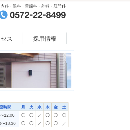
内科・眼科・胃腸科・外科・肛門科
クセス
採用情報
療時間
月
火
水
木
金
土
0〜12:00
◯
◯
／
◯
◯
◯
0〜18:30
◯
◯
／
◯
◯
／