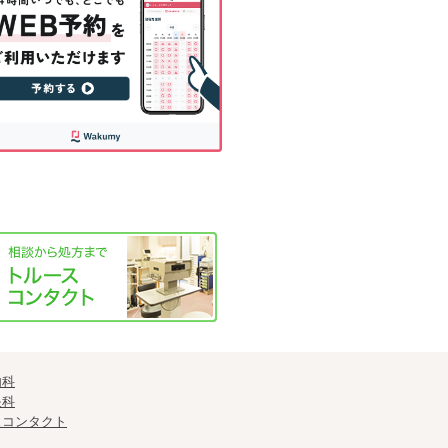
内科
眼科
スコンタクト