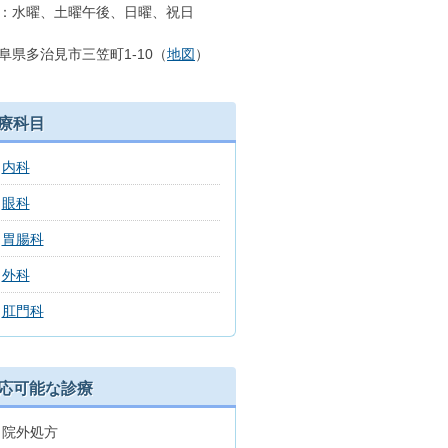
：水曜、土曜午後、日曜、祝日
阜県多治見市三笠町1-10（
地図
）
療科目
内科
眼科
胃腸科
外科
肛門科
応可能な診療
院外処方