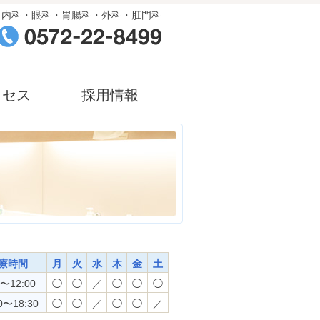
内科・眼科・胃腸科・外科・肛門科
クセス
採用情報
療時間
月
火
水
木
金
土
0〜12:00
◯
◯
／
◯
◯
◯
0〜18:30
◯
◯
／
◯
◯
／