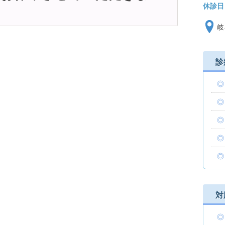
休診日
岐
診
対