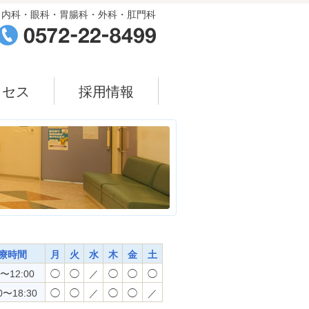
内科・眼科・胃腸科・外科・肛門科
クセス
採用情報
療時間
月
火
水
木
金
土
0〜12:00
◯
◯
／
◯
◯
◯
0〜18:30
◯
◯
／
◯
◯
／