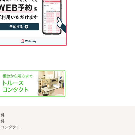
内科
眼科
スコンタクト