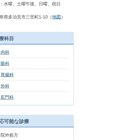
：水曜、土曜午後、日曜、祝日
阜県多治見市三笠町1-10（
地図
）
療科目
内科
眼科
胃腸科
外科
肛門科
応可能な診療
院外処方