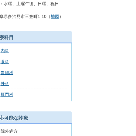
：水曜、土曜午後、日曜、祝日
阜県多治見市三笠町1-10（
地図
）
療科目
内科
眼科
胃腸科
外科
肛門科
応可能な診療
院外処方