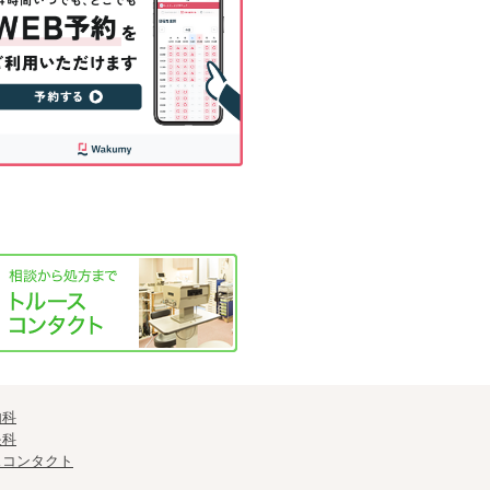
内科
眼科
スコンタクト