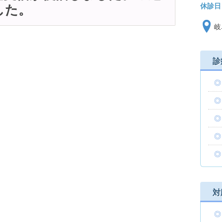
休診日
した。
岐
診
対