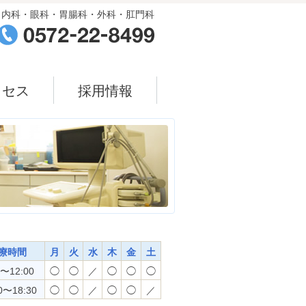
内科・眼科・胃腸科・外科・肛門科
クセス
採用情報
療時間
月
火
水
木
金
土
0〜12:00
◯
◯
／
◯
◯
◯
0〜18:30
◯
◯
／
◯
◯
／