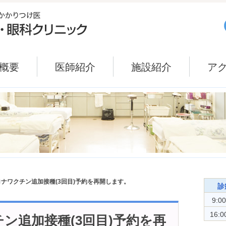
概要
医師紹介
施設紹介
ア
ナワクチン追加接種(3回目)予約を再開します。
診
9:0
16:0
ン追加接種(3回目)予約を再