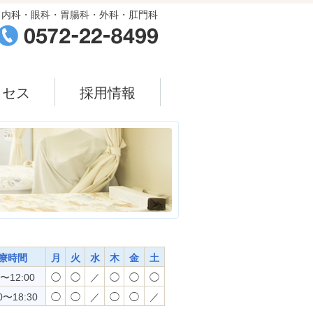
内科・眼科・胃腸科・外科・肛門科
クセス
採用情報
療時間
月
火
水
木
金
土
0〜12:00
◯
◯
／
◯
◯
◯
0〜18:30
◯
◯
／
◯
◯
／