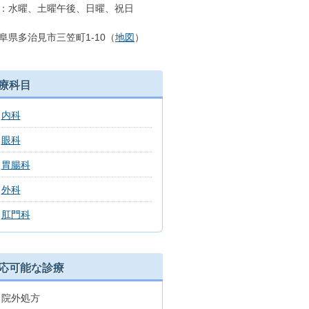
：水曜、土曜午後、日曜、祝日
阜県多治見市三笠町1-10（
地図
）
療科目
内科
眼科
胃腸科
外科
肛門科
応可能な診療
院外処方