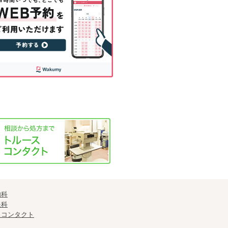
内科
眼科
スコンタクト