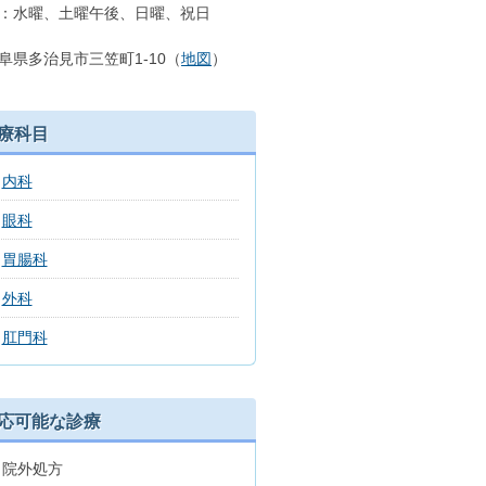
：水曜、土曜午後、日曜、祝日
阜県多治見市三笠町1-10（
地図
）
療科目
内科
眼科
胃腸科
外科
肛門科
応可能な診療
院外処方