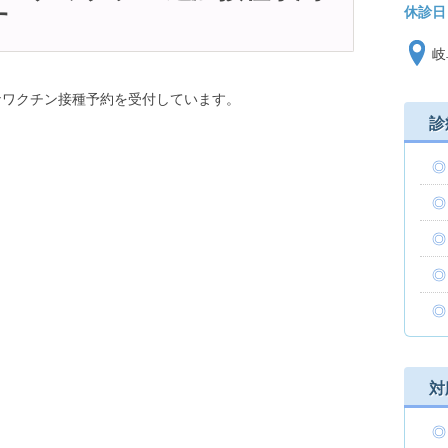
休診日
す
岐
コロナワクチン接種予約を受付しています。
診
対