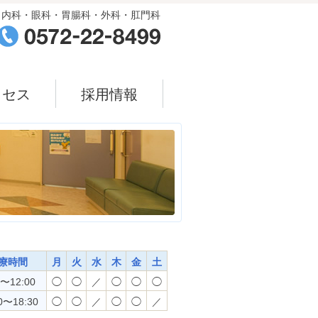
内科・眼科・胃腸科・外科・肛門科
クセス
採用情報
療時間
月
火
水
木
金
土
0〜12:00
◯
◯
／
◯
◯
◯
0〜18:30
◯
◯
／
◯
◯
／